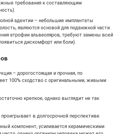
важные требования к составляющим
ность).
полной адентии – небольшие имплантаты
олость, являются основой для подвижной части.
ления атрофии альвеоляров, требуют замены всей
появиться дискомфорт или боли).
бов
ция – дорогостоящая и прочная, по
еет 100% сходство с оригинальными, живыми
статочно крепкое, однако выглядит не так
 проигрывает в долгосрочной перспективе.
нный компонент, усиливается керамическими
 часто, однако организм человека может его