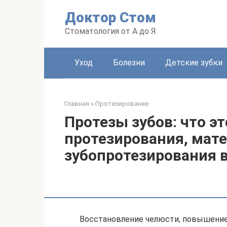
Перейти
Доктор Стом
к
контенту
Стоматология от А до Я
Уход
Болезни
Детские зубки
Главная
»
Протезирование
Протезы зубов: что эт
протезирования, мат
зубопротезирования 
Восстановление челюсти, повышение