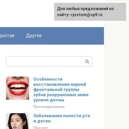
Для любых предложений по
сайту: ryzstom@cp9.ru
донтия
Другое
Поиск:
Особенности
восстановления корней
фронтальной группы
зубов разрушенных ниже
уровня десны
Протезирование
Заболевания полости рта
и десен
Про рот