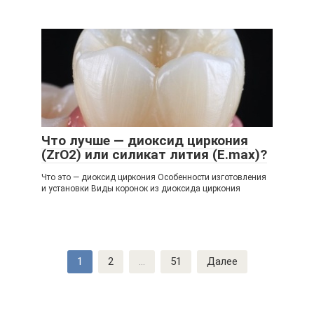
Что лучше — диоксид циркония
(ZrO2) или силикат лития (E.maх)?
Что это — диоксид циркония Особенности изготовления
и установки Виды коронок из диоксида циркония
Навигация
1
2
...
51
Далее
по
записям