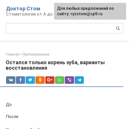
Перейти
Доктор Стом
Для любых предложений по
к
Стоматология от А до Я
сайту: ryzstom@cp9.ru
контенту
Поиск:
Главная
»
Протезирование
Остался только корень зуба, варианты
восстановления
До
После