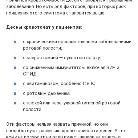
Причиной кровоточивости десен становятся травмы или
заболевания. Но есть ряд факторов, при которых риск
появления этого симптома становится выше.
Десны кровоточат у пациентов:
с хроническими воспалительными заболеваниями
ротовой полости;
с ксеростомией — сухостью во рту;
со сниженным иммунитетом, включая ВИЧ и
СПИД;
с авитаминозом, особенно С и К;
с ротовым дыханием;
с плохой или нерегулярной гигиеной ротовой
полости.
Эти факторы нельзя назвать причиной, но они
способствуют развитию кровоточивости десен. У тех,
кому не подходит ни один пункт, шансов не узнать о