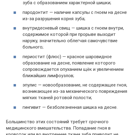
зуба с образованием характерной шишки;
пародонтит — наличие капсулы с гноем на десне
из-за разрушения корня зуба;
внутридесневый свищ — шишка с гноем внутри,
содержимое которой при прорыве выходит
наружу, значительно облегчая самочувствие
больного;
периостит (флюс) — красное шаровидное
образование на десне, появление которого
сопровождается опуханием щёк и увеличением
ближайших лимфоузлов;
эпулис — новообразование, не содержащее гноя,
возникающее из-за механического повреждения
мягких тканей ротовой полости;
гингивит — безболезненная шишка на десне.
Большинство этих состояний требует срочного
медицинского вмешательства. Попадание гноя в
кровоток или во внутренние ткани зуба приводит не