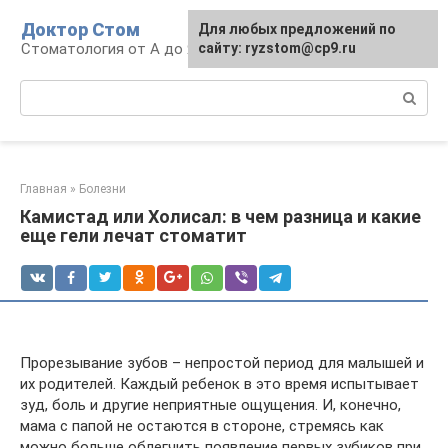
Перейти
Доктор Стом
Для любых предложений по
к
Стоматология от А до Я
сайту: ryzstom@cp9.ru
контенту
Поиск:
Главная
»
Болезни
Камистад или Холисал: в чем разница и какие
еще гели лечат стоматит
Прорезывание зубов – непростой период для малышей и
их родителей. Каждый ребенок в это время испытывает
зуд, боль и другие неприятные ощущения. И, конечно,
мама с папой не остаются в стороне, стремясь как
можно больше облегчить появление первых зубиков при