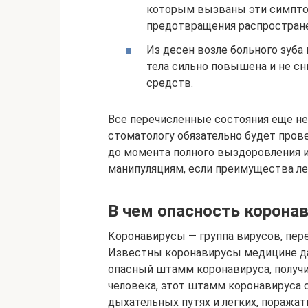
которым вызваны эти симпто
предотвращения распростране
Из десен возле больного зуба
тела сильно повышена и не с
средств.
Все перечисленные состояния еще не 
стоматологу обязательно будет пров
до момента полного выздоровления 
манипуляциям, если преимущества л
В чем опасность корона
Коронавирусы — группа вирусов, пер
Известны коронавирусы медицине дав
опасный штамм коронавируса, получи
человека, этот штамм коронавируса
дыхательных путях и легких, поража