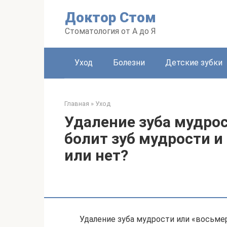
Перейти
Доктор Стом
к
контенту
Стоматология от А до Я
Уход
Болезни
Детские зубки
Главная
»
Уход
Удаление зуба мудрос
болит зуб мудрости и
или нет?
Удаление зуба мудрости или «восьмер