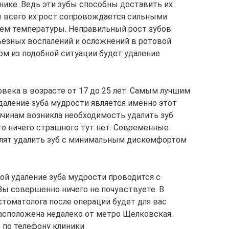
нике. Ведь эти зубы способны доставить их
е всего их рост сопровождается сильными
ем температуры. Неправильный рост зубов
ьезных воспалений и осложнений в ротовой
м из подобной ситуации будет удаление
века в возрасте от 17 до 25 лет. Самым лучшим
даление зуба мудрости является именно этот
ичинам возникла необходимость удалить зуб
то ничего страшного тут нет. Современные
олят удалить зуб с минимальным дискомфортом
й удаление зуба мудрости проводится с
Вы совершенно ничего не почувствуете. В
стоматолога после операции будет для вас
асположена недалеко от метро Щелковская.
 по телефону клиники