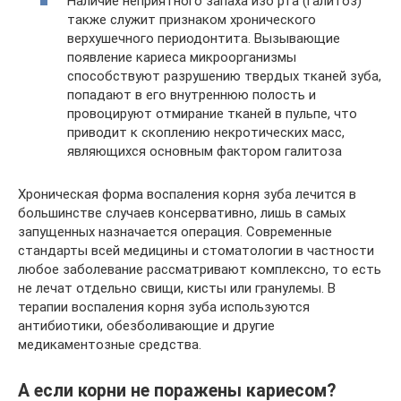
Наличие неприятного запаха изо рта (галитоз)
также служит признаком хронического
верхушечного периодонтита. Вызывающие
появление кариеса микроорганизмы
способствуют разрушению твердых тканей зуба,
попадают в его внутреннюю полость и
провоцируют отмирание тканей в пульпе, что
приводит к скоплению некротических масс,
являющихся основным фактором галитоза
Хроническая форма воспаления корня зуба лечится в
большинстве случаев консервативно, лишь в самых
запущенных назначается операция. Современные
стандарты всей медицины и стоматологии в частности
любое заболевание рассматривают комплексно, то есть
не лечат отдельно свищи, кисты или гранулемы. В
терапии воспаления корня зуба используются
антибиотики, обезболивающие и другие
медикаментозные средства.
А если корни не поражены кариесом?