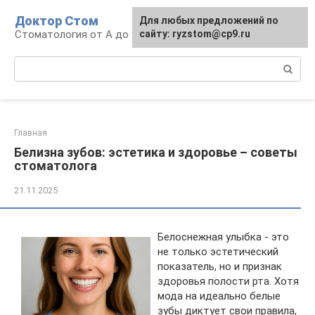
Перейти
Доктор Стом
Для любых предложений по
к
Стоматология от А до Я
сайту: ryzstom@cp9.ru
контенту
Поиск:
Главная
Белизна зубов: эстетика и здоровье – советы
стоматолога
21.11.2025
Белоснежная улыбка - это
не только эстетический
показатель, но и признак
здоровья полости рта. Хотя
мода на идеально белые
зубы диктует свои правила,